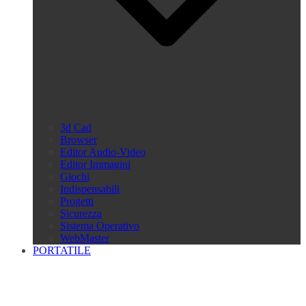
3d Cad
Browser
Editor Audio-Video
Editor Immagini
Giochi
Indispensabili
Progetti
Sicurezza
Sistema Operativo
WebMaster
PORTATILE