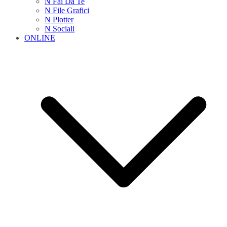
N Fai Da Te
N File Grafici
N Plotter
N Sociali
ONLINE