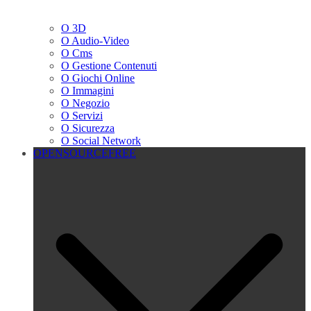
O 3D
O Audio-Video
O Cms
O Gestione Contenuti
O Giochi Online
O Immagini
O Negozio
O Servizi
O Sicurezza
O Social Network
OPENSOURCEFREE