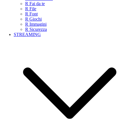
R Fai da te
R File
R Font
R Giochi
R Immagini
R Sicurezza
STREAMING