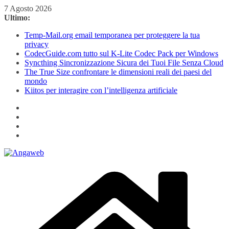
Salta
7 Agosto 2026
al
Ultimo:
contenuto
Temp-Mail.org email temporanea per proteggere la tua
privacy
CodecGuide.com tutto sul K-Lite Codec Pack per Windows
Syncthing Sincronizzazione Sicura dei Tuoi File Senza Cloud
The True Size confrontare le dimensioni reali dei paesi del
mondo
Kiitos per interagire con l’intelligenza artificiale