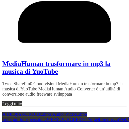
MediaHuman trasformare in mp3 la
musica di YuoTube
TweetSharePin0 Condivisioni MediaHuman trasformare in mp3 la
musica di YuoTube MediaHuman Audio Converter è un’utilità di
conversione audio freeware sviluppata
Leggi tutto
A Utility
ANDROID
Editor Audio-Video
Editor
Immagini
Indispensabili
OPENSOURCEFREE
Progetti
Sicurezza
WebM