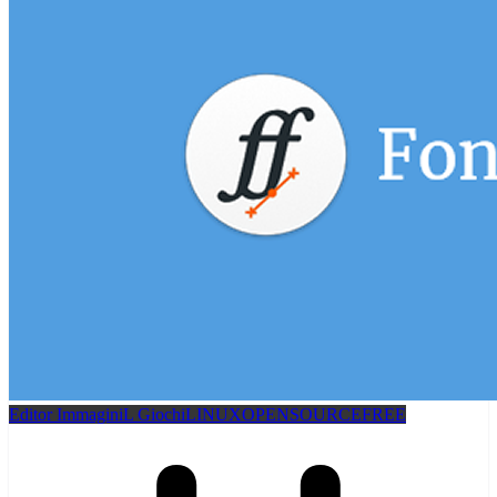
Editor Immagini
L Giochi
LINUX
OPENSOURCEFREE