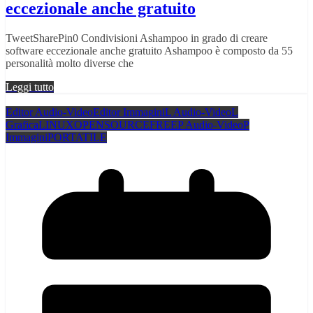
eccezionale anche gratuito
TweetSharePin0 Condivisioni Ashampoo in grado di creare
software eccezionale anche gratuito Ashampoo è composto da 55
personalità molto diverse che
Leggi tutto
Editor Audio-Video
Editor Immagini
L Audio-Video
L
Grafica
LINUX
OPENSOURCEFREE
P Audio-Video
P
Immagini
PORTATILE