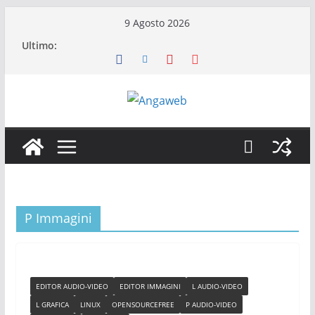
Salta
9 Agosto 2026
al
Ultimo:
contenuto
P Immagini
EDITOR AUDIO-VIDEO
EDITOR IMMAGINI
L AUDIO-VIDEO
L GRAFICA
LINUX
OPENSOURCEFREE
P AUDIO-VIDEO