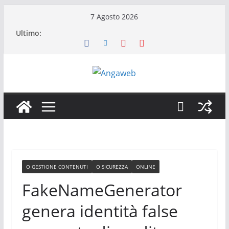
Salta
7 Agosto 2026
al
Ultimo:
contenuto
O GESTIONE CONTENUTI
O SICUREZZA
ONLINE
FakeNameGenerator
genera identità false