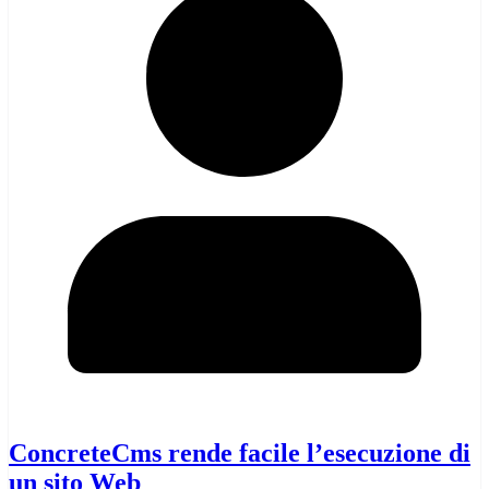
ConcreteCms rende facile l’esecuzione di
un sito Web