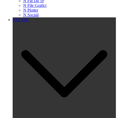
N Fai Da Te
N File Grafici
N Plotter
N Sociali
ONLINE