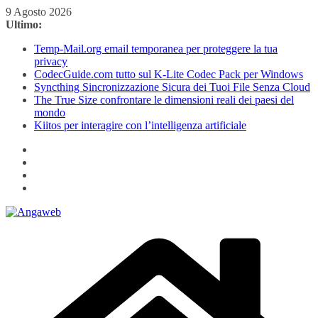
Salta
9 Agosto 2026
al
Ultimo:
contenuto
Temp-Mail.org email temporanea per proteggere la tua
privacy
CodecGuide.com tutto sul K-Lite Codec Pack per Windows
Syncthing Sincronizzazione Sicura dei Tuoi File Senza Cloud
The True Size confrontare le dimensioni reali dei paesi del
mondo
Kiitos per interagire con l’intelligenza artificiale