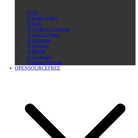
O 3D
O Audio-Video
O Cms
O Gestione Contenuti
O Giochi Online
O Immagini
O Negozio
O Servizi
O Sicurezza
O Social Network
OPENSOURCEFREE