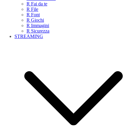
R Fai da te
R File
R Font
R Giochi
R Immagini
R Sicurezza
STREAMING