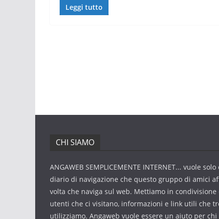
Leggi tutto
CHI SIAMO
ANGAWEB SEMPLICEMENTE INTERNET... vuole solo 
diario di navigazione che questo gruppo di amici af
volta che naviga sul web. Mettiamo in condivisione 
utenti che ci visitano, informazioni e link utili che 
utilizziamo. Angaweb vuole essere un aiuto per chi