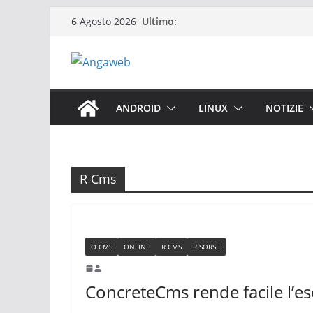
Salta
Ultimo:
6 Agosto 2026
al
contenuto
ANDROID
LINUX
NOTIZIE
R Cms
O CMS
ONLINE
R CMS
RISORSE
ConcreteCms rende facile l’e