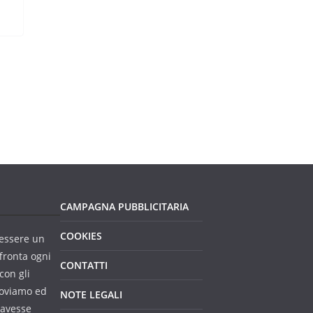
CAMPAGNA PUBBLICITARIA
COOKIES
essere un
fronta ogni
CONTATTI
con gli
troviamo ed
NOTE LEGALI
 avesse