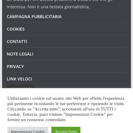
interessa. Non è una testata giornalistica.
CAMPAGNA PUBBLICITARIA
COOKIES
CONTATTI
NOTE LEGALI
PRIVACY
LINK VELOCI
ANNUNCI
Utilizziamo i cookie sul nostro sito Web per offrirti l'esperienza
più pertinente ricordando le tue preferenze e ripetendo le visite.
Cliccando su "Accetta tutto", acconsenti all'uso di TUTTI i
cookie. Tuttavia, puoi visitare "Impostazioni Cookie" per
fornire un consenso controllato.
Copyright © 2026
Angaweb
. Tutti i diritti riservati.
Impostazioni Cookie
Accetta Tutto