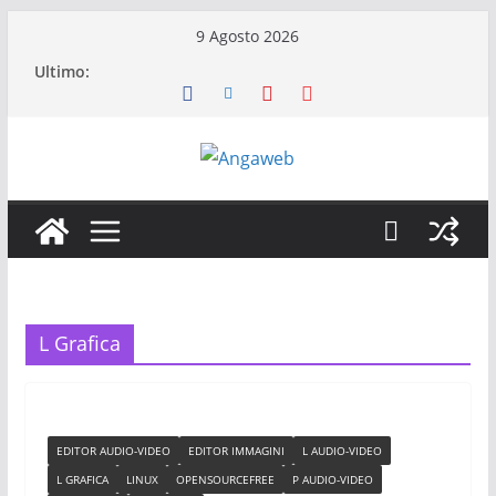
Salta
9 Agosto 2026
al
Ultimo:
contenuto
L Grafica
EDITOR AUDIO-VIDEO
EDITOR IMMAGINI
L AUDIO-VIDEO
L GRAFICA
LINUX
OPENSOURCEFREE
P AUDIO-VIDEO