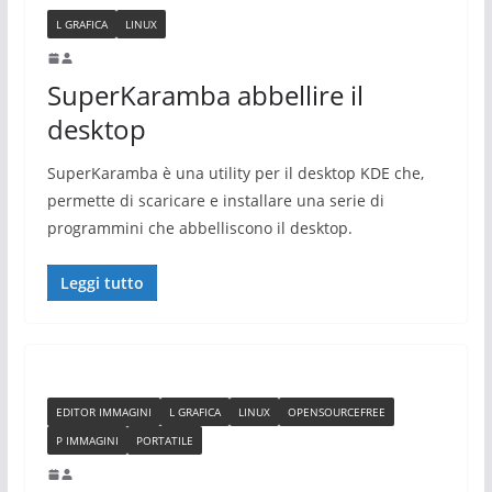
L GRAFICA
LINUX
SuperKaramba abbellire il
desktop
SuperKaramba è una utility per il desktop KDE che,
permette di scaricare e installare una serie di
programmini che abbelliscono il desktop.
Leggi tutto
EDITOR IMMAGINI
L GRAFICA
LINUX
OPENSOURCEFREE
P IMMAGINI
PORTATILE