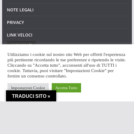
NOTE LEGALI
PRIVACY
LINK VELOCI
ANNUNCI
Utilizziamo i cookie sul nostro sito Web per offrirti l'esperienza
più pertinente ricordando le tue preferenze e ripetendo le visite.
Cliccando su "Accetta tutto", acconsenti all'uso di TUTTI i
cookie. Tuttavia, puoi visitare "Impostazioni Cookie" per
fornire un consenso controllato.
Copyright © 2026
Angaweb
. Tutti i diritti riservati.
Impostazioni Cookie
Accetta Tutto
Tema:
ColorMag
di ThemeGrill. Powered by
WordPress
.
TRADUCI SITO »