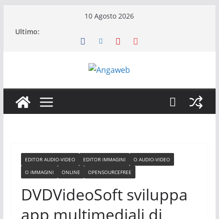
Salta
10 Agosto 2026
al
Ultimo:
contenuto
EDITOR AUDIO-VIDEO
EDITOR IMMAGINI
O AUDIO-VIDEO
O IMMAGINI
ONLINE
OPENSOURCEFREE
DVDVideoSoft sviluppa
app multimediali di