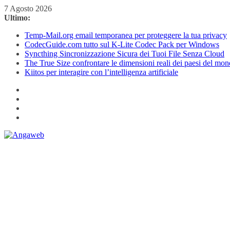
Salta
7 Agosto 2026
al
Ultimo:
contenuto
Temp-Mail.org email temporanea per proteggere la tua privacy
CodecGuide.com tutto sul K-Lite Codec Pack per Windows
Syncthing Sincronizzazione Sicura dei Tuoi File Senza Cloud
The True Size confrontare le dimensioni reali dei paesi del mo
Kiitos per interagire con l’intelligenza artificiale