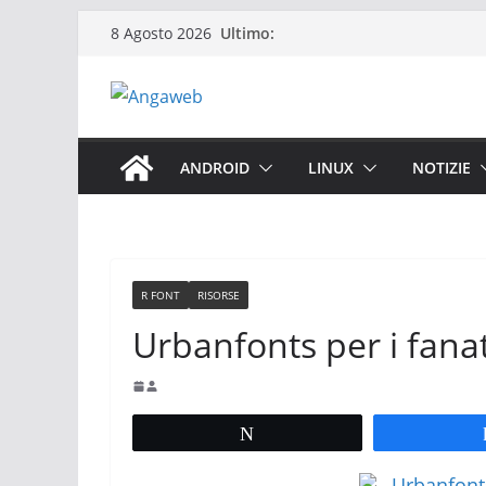
Salta
Ultimo:
8 Agosto 2026
al
contenuto
ANDROID
LINUX
NOTIZIE
R FONT
RISORSE
Urbanfonts per i fanat
Tweet