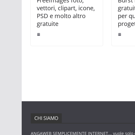
FreeImages foto,
Burst 
vettori, clipart, icone,
gratui
PSD e molto altro
per qu
gratuite
proge
CHI SIAMO
ANGAWEB SEMPLICEMENTE INTERNET... vuole solo 