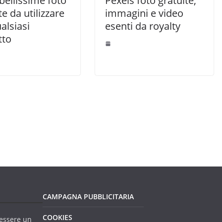
bellissime foto
Pexels foto gratuite,
te da utilizzare
immagini e video
alsiasi
esenti da royalty
tto
CAMPAGNA PUBBLICITARIA
COOKIES
essere un