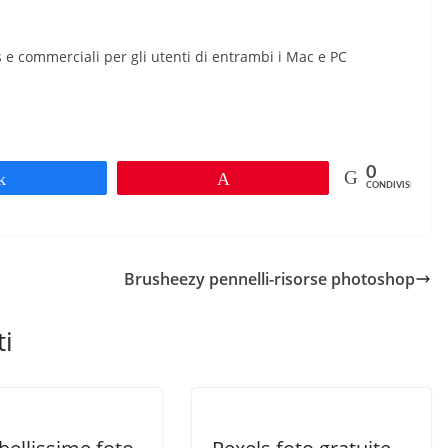
is e commerciali per gli utenti di entrambi i Mac e PC
0
Share
Pin
CONDIVISIONI
Brusheezy pennelli-risorse photoshop
ti