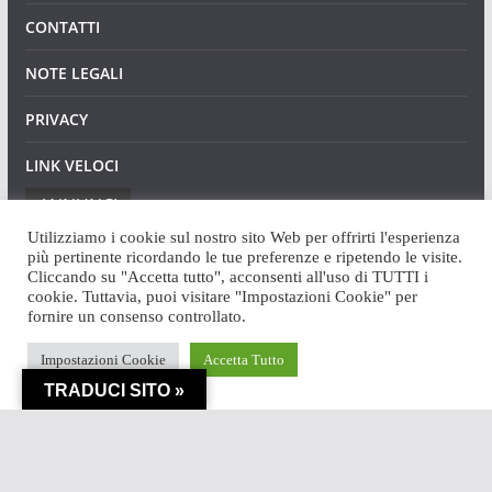
CONTATTI
NOTE LEGALI
PRIVACY
LINK VELOCI
ANNUNCI
Utilizziamo i cookie sul nostro sito Web per offrirti l'esperienza
più pertinente ricordando le tue preferenze e ripetendo le visite.
Cliccando su "Accetta tutto", acconsenti all'uso di TUTTI i
cookie. Tuttavia, puoi visitare "Impostazioni Cookie" per
fornire un consenso controllato.
Copyright © 2026
Angaweb
. Tutti i diritti riservati.
Impostazioni Cookie
Accetta Tutto
Tema:
ColorMag
di ThemeGrill. Powered by
WordPress
.
TRADUCI SITO »