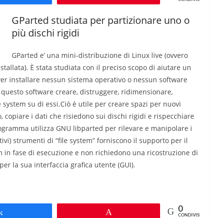
GParted studiata per partizionare uno o
più dischi rigidi
GParted e’ una mini-distribuzione di Linux live (ovvero
allata). È stata studiata con il preciso scopo di aiutare un
ver installare nessun sistema operativo o nessun software
 questo software creare, distruggere, ridimensionare,
le system su di essi.Ciò è utile per creare spazi per nuovi
o, copiare i dati che risiedono sui dischi rigidi e rispecchiare
programma utilizza GNU libparted per rilevare e manipolare i
ativi) strumenti di “file system” forniscono il supporto per il
im in fase di esecuzione e non richiedono una ricostruzione di
er la sua interfaccia grafica utente (GUI).
0
Share
Pin
CONDIVISIONI