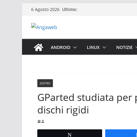
Salta
Ultimo:
6 Agosto 2026
al
contenuto
ANDROID
LINUX
NOTIZIE
DISTRO
GParted studiata per 
dischi rigidi
Tweet