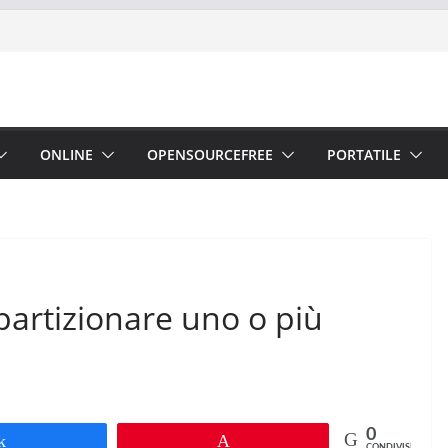
ONLINE
OPENSOURCEFREE
PORTATILE
partizionare uno o più
0
Share
Pin
CONDIVISIONI