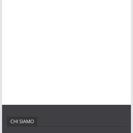
CHI SIAMO