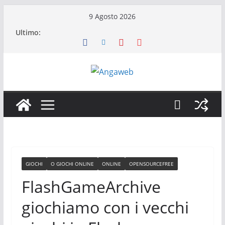
Salta
9 Agosto 2026
al
Ultimo:
contenuto
GIOCHI
O GIOCHI ONLINE
ONLINE
OPENSOURCEFREE
FlashGameArchive
giochiamo con i vecchi