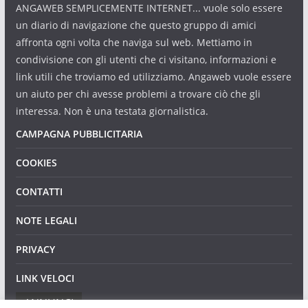
ANGAWEB SEMPLICEMENTE INTERNET... vuole solo essere
un diario di navigazione che questo gruppo di amici
affronta ogni volta che naviga sul web. Mettiamo in
condivisione con gli utenti che ci visitano, informazioni e
link utili che troviamo ed utilizziamo. Angaweb vuole essere
un aiuto per chi avesse problemi a trovare ciò che gli
interessa. Non è una testata giornalistica.
CAMPAGNA PUBBLICITARIA
COOKIES
CONTATTI
NOTE LEGALI
PRIVACY
LINK VELOCI
ANNUNCI