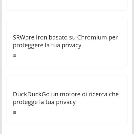
SRWare Iron basato su Chromium per
proteggere la tua privacy
DuckDuckGo un motore di ricerca che
protegge la tua privacy