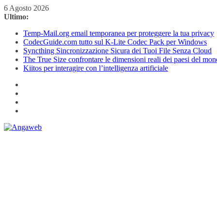
Salta
6 Agosto 2026
al
Ultimo:
contenuto
Temp-Mail.org email temporanea per proteggere la tua privacy
CodecGuide.com tutto sul K-Lite Codec Pack per Windows
Syncthing Sincronizzazione Sicura dei Tuoi File Senza Cloud
The True Size confrontare le dimensioni reali dei paesi del mo
Kiitos per interagire con l’intelligenza artificiale