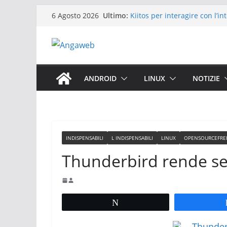
Salta
Ultimo:
Kiitos per interagire con l’int
6 Agosto 2026
al
Temp-Mail.org email tempor
privacy
contenuto
CodecGuide.com tutto sul K
Syncthing Sincronizzazione S
Cloud
The True Size confrontare le
ANDROID
LINUX
NOTIZIE
mondo
INDISPENSABILI
L INDISPENSABILI
LINUX
OPENSOURCEFRE
Thunderbird rende sem
Tweet