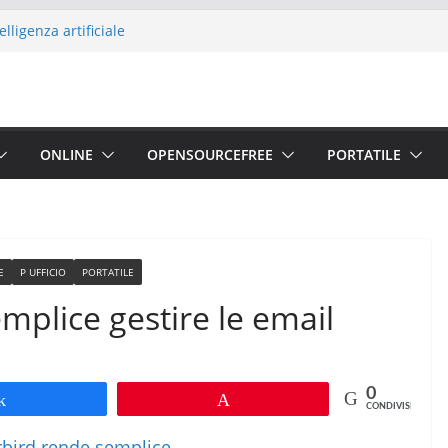
elligenza artificiale
anea per proteggere la tua
-Lite Codec Pack per Windows
icura dei Tuoi File Senza
 dimensioni reali dei paesi del
ONLINE
OPENSOURCEFREE
PORTATILE
E
P UFFICIO
PORTATILE
plice gestire le email
0
Share
Pin
CONDIVISIONI