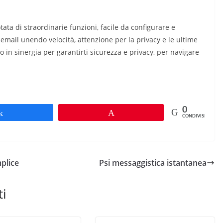
otata di straordinarie funzioni, facile da configurare e
 email unendo velocità, attenzione per la privacy e le ultime
 in sinergia per garantirti sicurezza e privacy, per navigare
0
Share
Pin
CONDIVISIONI
mplice
Psi messaggistica istantanea
ti