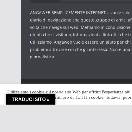
ANGAWEB SEMPLICEMENTE INTERNET... vuole solo 
diario di navigazione che questo gruppo di amici af
volta che naviga sul web. Mettiamo in condivisione 
utenti che ci visitano, informazioni e link utili che 
utilizziamo. Angaweb vuole essere un aiuto per chi
problemi a trovare ciò che gli interessa. Non è una 
giornalistica.
Copyright © 2026
Angaweb
. Tutti i diritti riservati.
Utilizziamo i cookie sul nostro sito Web per offrirti l'esperienza più
Tema:
ColorMag
di ThemeGrill. Powered by
WordPr
"Accetta tutto", acconsenti all'uso di TUTTI i cookie. Tuttavia, puo
TRADUCI SITO »