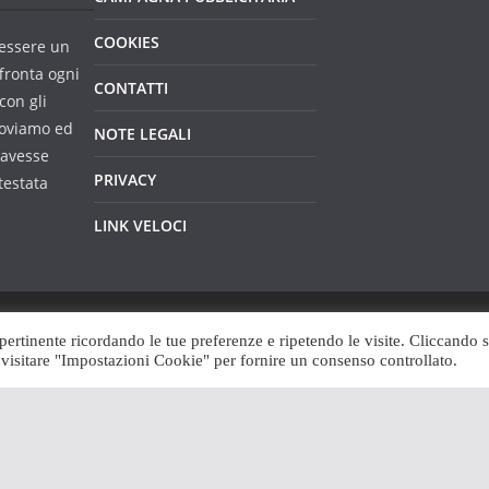
COOKIES
essere un
fronta ogni
CONTATTI
con gli
troviamo ed
NOTE LEGALI
 avesse
PRIVACY
testata
LINK VELOCI
 pertinente ricordando le tue preferenze e ripetendo le visite. Cliccando 
ess
.
i visitare "Impostazioni Cookie" per fornire un consenso controllato.