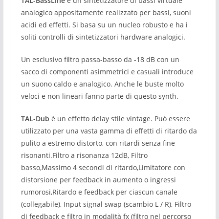
TAL-BassLine
è un sintetizzatore di bassi virtuale
analogico appositamente realizzato per bassi, suoni
acidi ed effetti.
Si basa su un nucleo robusto e ha i
soliti controlli di sintetizzatori hardware analogici.
Un esclusivo filtro passa-basso da -18 dB con un
sacco di componenti asimmetrici e casuali introduce
un suono caldo e analogico.
Anche le buste molto
veloci e non lineari fanno parte di questo synth.
TAL-Dub
è un effetto delay stile vintage.
Può essere
utilizzato per una vasta gamma di effetti di ritardo da
pulito a estremo distorto, con ritardi senza fine
risonanti.
Filtro a risonanza 12dB,
Filtro
basso,
Massimo 4 secondi di ritardo,
Limitatore con
distorsione per feedback in aumento o ingressi
rumorosi,
Ritardo e feedback per ciascun canale
(collegabile),
Input signal swap (scambio L / R),
Filtro
di feedback e filtro in modalità fx (filtro nel percorso