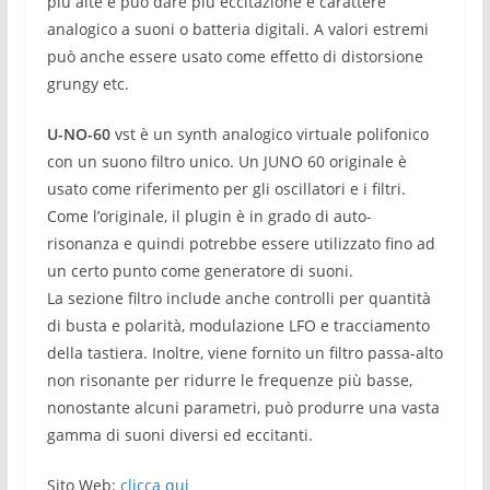
più alte e può dare più eccitazione e carattere
analogico a suoni o batteria digitali.
A valori estremi
può anche essere usato come effetto di distorsione
grungy etc.
U-NO-60
vst è un synth analogico virtuale polifonico
con un suono filtro unico.
Un JUNO 60 originale è
usato come riferimento per gli oscillatori e i filtri.
Come l’originale, il plugin è in grado di auto-
risonanza e quindi potrebbe essere utilizzato fino ad
un certo punto come generatore di suoni.
La sezione filtro include anche controlli per quantità
di busta e polarità, modulazione LFO e tracciamento
della tastiera.
Inoltre, viene fornito un filtro passa-alto
non risonante per ridurre le frequenze più basse,
nonostante alcuni parametri, può produrre una vasta
gamma di suoni diversi ed eccitanti.
Sito Web:
clicca qui