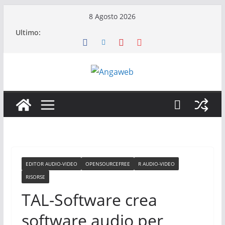
Salta
8 Agosto 2026
al
Ultimo:
contenuto
EDITOR AUDIO-VIDEO
OPENSOURCEFREE
R AUDIO-VIDEO
RISORSE
TAL-Software crea
software audio per