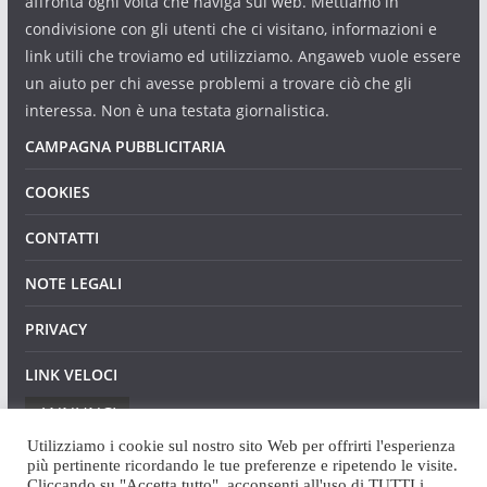
affronta ogni volta che naviga sul web. Mettiamo in
condivisione con gli utenti che ci visitano, informazioni e
link utili che troviamo ed utilizziamo. Angaweb vuole essere
un aiuto per chi avesse problemi a trovare ciò che gli
interessa. Non è una testata giornalistica.
CAMPAGNA PUBBLICITARIA
COOKIES
CONTATTI
NOTE LEGALI
PRIVACY
LINK VELOCI
ANNUNCI
Utilizziamo i cookie sul nostro sito Web per offrirti l'esperienza
più pertinente ricordando le tue preferenze e ripetendo le visite.
Cliccando su "Accetta tutto", acconsenti all'uso di TUTTI i