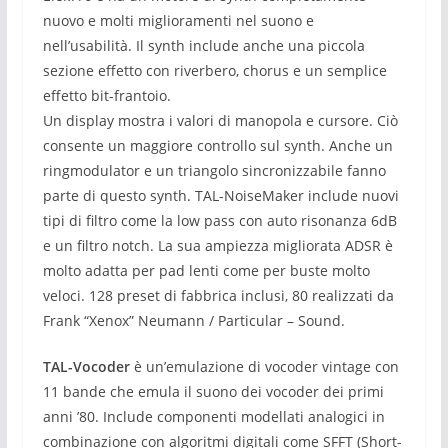
nuovo e molti miglioramenti nel suono e
nell’usabilità.
Il synth include anche una piccola
sezione effetto con riverbero, chorus e un semplice
effetto bit-frantoio.
Un display mostra i valori di manopola e cursore.
Ciò
consente un maggiore controllo sul synth.
Anche un
ringmodulator e un triangolo sincronizzabile fanno
parte di questo synth.
TAL-NoiseMaker include nuovi
tipi di filtro come la low pass con auto risonanza 6dB
e un filtro notch.
La sua ampiezza migliorata ADSR è
molto adatta per pad lenti come per buste molto
veloci.
128 preset di fabbrica inclusi, 80 realizzati da
Frank “Xenox” Neumann / Particular – Sound.
TAL-Vocoder
è un’emulazione di vocoder vintage con
11 bande che emula il suono dei vocoder dei primi
anni ’80.
Include componenti modellati analogici in
combinazione con algoritmi digitali come SFFT (Short-