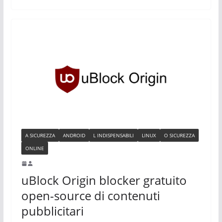
A SICUREZZA
ANDROID
L INDISPENSABILI
LINUX
O SICUREZZA
ONLINE
uBlock Origin blocker gratuito
open-source di contenuti
pubblicitari