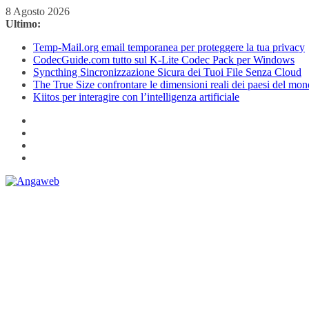
Salta
8 Agosto 2026
al
Ultimo:
contenuto
Temp-Mail.org email temporanea per proteggere la tua privacy
CodecGuide.com tutto sul K-Lite Codec Pack per Windows
Syncthing Sincronizzazione Sicura dei Tuoi File Senza Cloud
The True Size confrontare le dimensioni reali dei paesi del mo
Kiitos per interagire con l’intelligenza artificiale