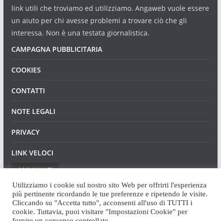
link utili che troviamo ed utilizziamo. Angaweb vuole essere
un aiuto per chi avesse problemi a trovare ciò che gli
interessa. Non è una testata giornalistica.
CAMPAGNA PUBBLICITARIA
COOKIES
CONTATTI
NOTE LEGALI
PRIVACY
LINK VELOCI
ANNUNCI
Utilizziamo i cookie sul nostro sito Web per offrirti l'esperienza
più pertinente ricordando le tue preferenze e ripetendo le visite.
Cliccando su "Accetta tutto", acconsenti all'uso di TUTTI i
cookie. Tuttavia, puoi visitare "Impostazioni Cookie" per
fornire un consenso controllato.