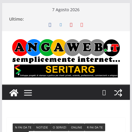
Salta
7 Agosto 2026
al
Ultimo:
contenuto
N FAI DA TE
NOTIZIE
O SERVIZI
ONLINE
R FAI DA TE