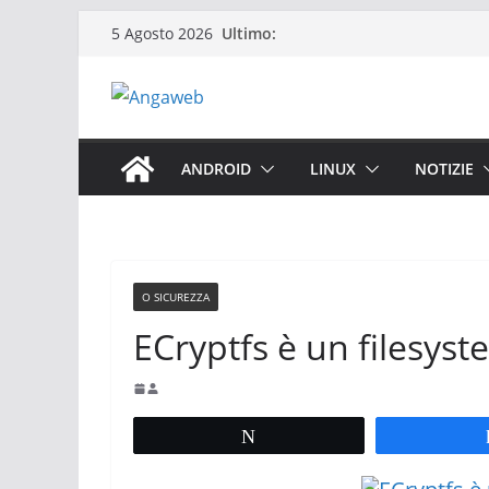
Salta
Ultimo:
5 Agosto 2026
al
contenuto
ANDROID
LINUX
NOTIZIE
O SICUREZZA
ECryptfs è un filesyst
Tweet