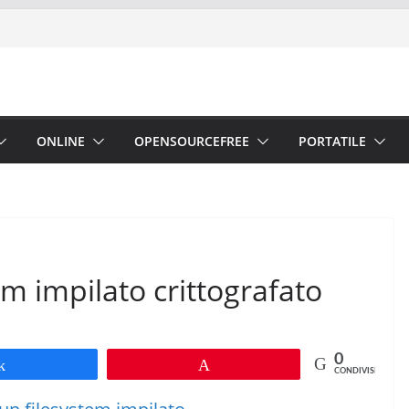
ONLINE
OPENSOURCEFREE
PORTATILE
em impilato crittografato
0
Share
Pin
CONDIVISIONI