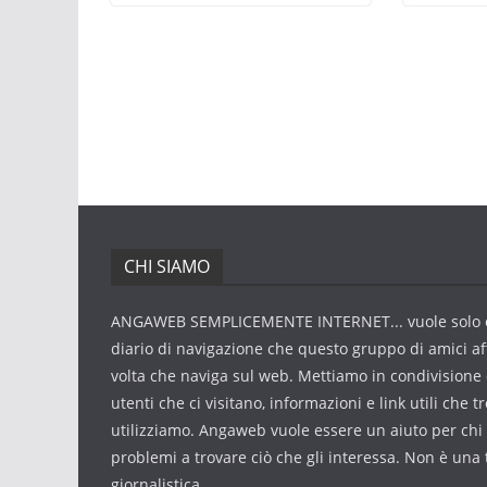
CHI SIAMO
ANGAWEB SEMPLICEMENTE INTERNET... vuole solo 
diario di navigazione che questo gruppo di amici af
volta che naviga sul web. Mettiamo in condivisione 
utenti che ci visitano, informazioni e link utili che 
utilizziamo. Angaweb vuole essere un aiuto per chi
problemi a trovare ciò che gli interessa. Non è una 
giornalistica.