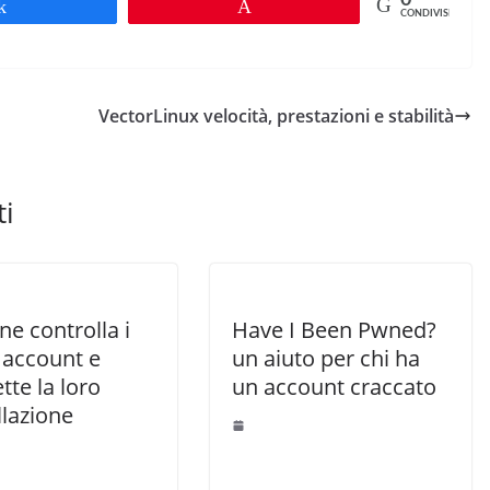
Share
Pin
CONDIVISIONI
VectorLinux velocità, prestazioni e stabilità
ti
e controlla i
Have I Been Pwned?
 account e
un aiuto per chi ha
te la loro
un account craccato
llazione