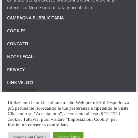
interessa. Non è una testata giornalistica.
CAMPAGNA PUBBLICITARIA
COOKIES
CONTATTI
NOTE LEGALI
PRIVACY
LINK VELOCI
ANNUNCI
Utilizziamo i cookie sul nostro sito Web per offrirti l'esperienza
più pertinente ricordando le tue preferenze e ripetendo le visite.
Cliccando su "Accetta tutto", acconsenti all'uso di TUTTI i
cookie. Tuttavia, puoi visitare "Impostazioni Cookie" per
fornire un consenso controllato.
Copyright © 2026
Angaweb
. Tutti i diritti riservati.
Impostazioni Cookie
Accetta Tutto