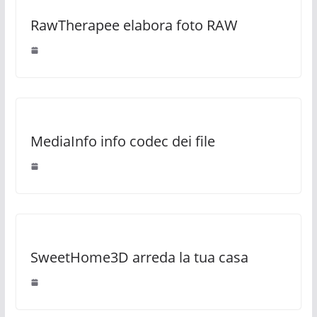
RawTherapee elabora foto RAW
MediaInfo info codec dei file
SweetHome3D arreda la tua casa