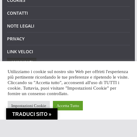
COOKIES
CONTATTI
NOTE LEGALI
PRIVACY
LINK VELOCI
ANNUNCI
Utilizziamo i cookie sul nostro sito Web per offrirti l'esperienza
più pertinente ricordando le tue preferenze e ripetendo le visite.
Cliccando su "Accetta tutto", acconsenti all'uso di TUTTI i
cookie. Tuttavia, puoi visitare "Impostazioni Cookie" per
fornire un consenso controllato.
Copyright © 2026
Angaweb
. Tutti i diritti riservati.
Impostazioni Cookie
Accetta Tutto
Tema:
ColorMag
di ThemeGrill. Powered by
WordPress
.
TRADUCI SITO »