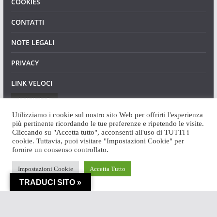
COOKIES
CONTATTI
NOTE LEGALI
PRIVACY
LINK VELOCI
ANNUNCI
Utilizziamo i cookie sul nostro sito Web per offrirti l'esperienza
più pertinente ricordando le tue preferenze e ripetendo le visite.
Cliccando su "Accetta tutto", acconsenti all'uso di TUTTI i
cookie. Tuttavia, puoi visitare "Impostazioni Cookie" per
fornire un consenso controllato.
Copyright © 2026
Angaweb
. Tutti i diritti riservati.
Impostazioni Cookie
Accetta Tutto
Tema:
ColorMag
di ThemeGrill. Powered by
WordPress
.
TRADUCI SITO »