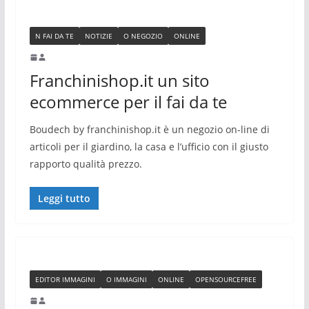
N FAI DA TE
NOTIZIE
O NEGOZIO
ONLINE
Franchinishop.it un sito
ecommerce per il fai da te
Boudech by franchinishop.it è un negozio on-line di
articoli per il giardino, la casa e l’ufficio con il giusto
rapporto qualità prezzo.
Leggi tutto
EDITOR IMMAGINI
O IMMAGINI
ONLINE
OPENSOURCEFREE