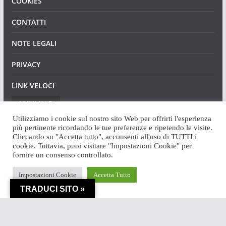
COOKIES
CONTATTI
NOTE LEGALI
PRIVACY
LINK VELOCI
ANNUNCI
Utilizziamo i cookie sul nostro sito Web per offrirti l'esperienza
più pertinente ricordando le tue preferenze e ripetendo le visite.
Cliccando su "Accetta tutto", acconsenti all'uso di TUTTI i
cookie. Tuttavia, puoi visitare "Impostazioni Cookie" per
fornire un consenso controllato.
Copyright © 2026
Angaweb
. Tutti i diritti riservati.
Impostazioni Cookie
Accetta Tutto
Tema:
ColorMag
di ThemeGrill. Powered by
WordPress
.
TRADUCI SITO »