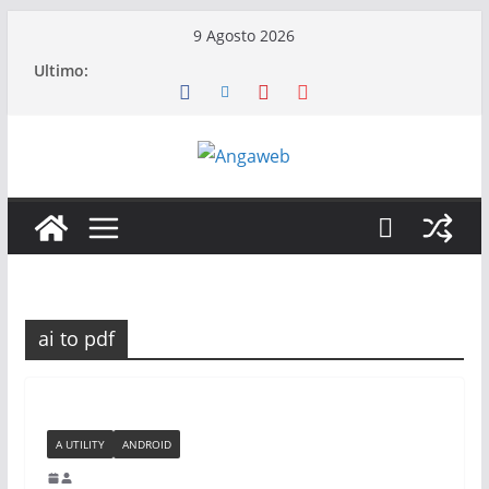
Salta
9 Agosto 2026
al
Ultimo:
contenuto
ai to pdf
A UTILITY
ANDROID