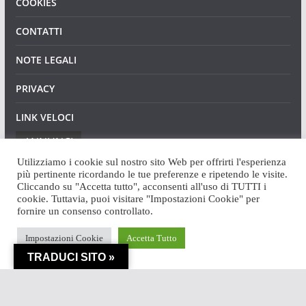
COOKIES
CONTATTI
NOTE LEGALI
PRIVACY
LINK VELOCI
ANNUNCI
Utilizziamo i cookie sul nostro sito Web per offrirti l'esperienza
più pertinente ricordando le tue preferenze e ripetendo le visite.
Cliccando su "Accetta tutto", acconsenti all'uso di TUTTI i
cookie. Tuttavia, puoi visitare "Impostazioni Cookie" per
fornire un consenso controllato.
Copyright © 2026
Angaweb
. Tutti i diritti riservati.
Impostazioni Cookie
Accetta Tutto
Tema:
ColorMag
di ThemeGrill. Powered by
WordPress
.
TRADUCI SITO »