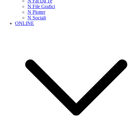
N Fai Da Te
N File Grafici
N Plotter
N Sociali
ONLINE