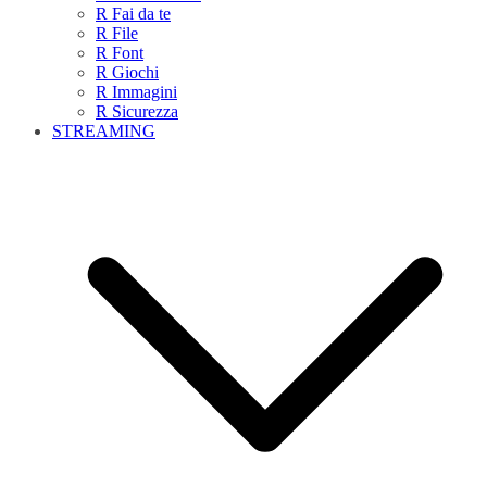
R Fai da te
R File
R Font
R Giochi
R Immagini
R Sicurezza
STREAMING