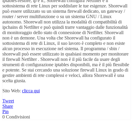
iptables-restore, ip e tc, Shorewall configura Netfilter e il
sottosistema di rete Linux per soddisfare le tue esigenze. Shorewall
può essere utilizzato su un sistema firewall dedicato, un gateway /
router / server multifunzione o su un sistema GNU / Linux
autonomo. Shorewall non utilizza la modalità di compatibilità di
ipchains di Netfilter e può quindi trarre vantaggio dalle funzionalità
di monitoraggio dello stato di connessione di Netfilter. Shorewall
non è un demone. Una volta che Shorewall ha configurato il
sottosistema di rete di Linux, il suo lavoro è completo e non esiste
alcun processo in esecuzione nel sistema. Il programma / sbin /
shorewall può essere utilizzato in qualsiasi momento per monitorare
il firewall Netfilter . Shorewall non è il più facile da usare degli
strumenti di configurazione iptables disponibili, ma è il più flessibile
e potente. Se stai cercando una soluzione firewall Linux in grado di
gestire ambienti di rete complessi e veloci, allora Shorewall è una
scelta giusta.
Sito Web:
clicca qui
Tweet
Share
Pin
0
Condivisioni