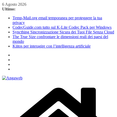
Salta
6 Agosto 2026
al
Ultimo:
contenuto
Temp-Mail.org email temporanea per proteggere la tua
privacy
CodecGuide.com tutto sul K-Lite Codec Pack per Windows
Syncthing Sincronizzazione Sicura dei Tuoi File Senza Cloud
The True Size confrontare le dimensioni reali dei paesi del
mondo
Kiitos per interagire con l’intelligenza artificiale