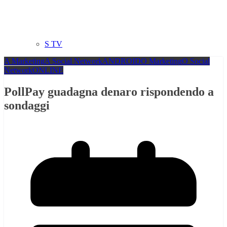
S TV
A Marketing
A Social Network
ANDROID
O Marketing
O Social
Network
ONLINE
PollPay guadagna denaro rispondendo a
sondaggi