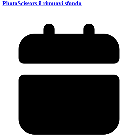
PhotoScissors il rimuovi sfondo