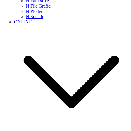
N Fai Da Te
N File Grafici
N Plotter
N Sociali
ONLINE