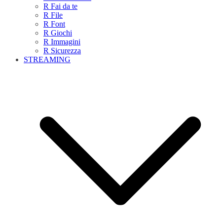
R Fai da te
R File
R Font
R Giochi
R Immagini
R Sicurezza
STREAMING