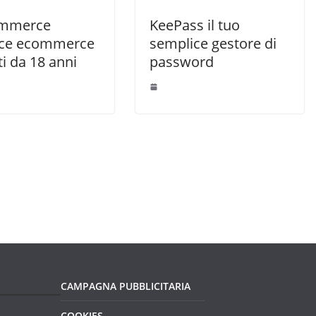
mmerce
KeePass il tuo
sce ecommerce
semplice gestore di
ti da 18 anni
password
CAMPAGNA PUBBLICITARIA
COOKIES