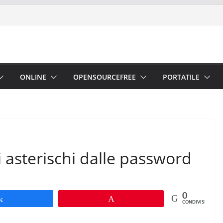
ONLINE
OPENSOURCEFREE
PORTATILE
i asterischi dalle password
0
Share
Pin
CONDIVISIONI