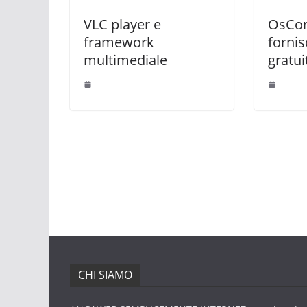
VLC player e
OsCo
framework
forni
multimediale
gratui
CHI SIAMO