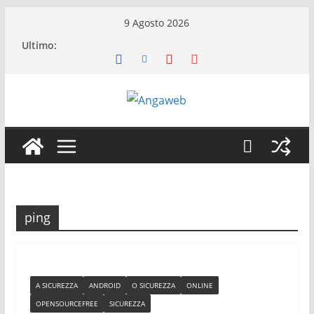
Salta
9 Agosto 2026
al
Ultimo:
contenuto
ping
A SICUREZZA
ANDROID
O SICUREZZA
ONLINE
OPENSOURCEFREE
SICUREZZA