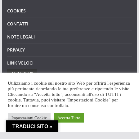
COOKIES
CONTATTI
NOTE LEGALI
PRIVACY
LINK VELOCI
ANNUNCI
Utilizziamo i cookie sul nostro sito Web per offrirti l'esperienza
più pertinente ricordando le tue preferenze e ripetendo le visite.
Cliccando su "Accetta tutto", acconsenti all'uso di TUTTI i
cookie. Tuttavia, puoi visitare "Impostazioni Cookie" per
fornire un consenso controllato.
Copyright © 2026
Angaweb
. Tutti i diritti riservati.
Impostazioni Cookie
Accetta Tutto
Tema:
ColorMag
di ThemeGrill. Powered by
WordPress
.
TRADUCI SITO »