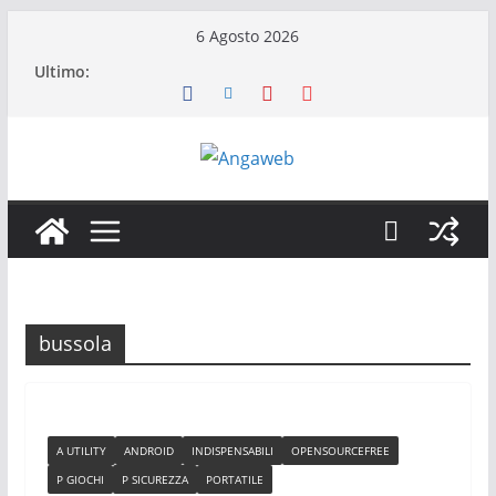
Salta
6 Agosto 2026
al
Ultimo:
contenuto
bussola
A UTILITY
ANDROID
INDISPENSABILI
OPENSOURCEFREE
P GIOCHI
P SICUREZZA
PORTATILE