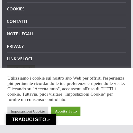
COOKIES
CONTATTI
NOTE LEGALI
PRIVACY
LINK VELOCI
ANNUNCI
Utilizziamo i cookie sul nostro sito Web per offrirti l'esperienza
più pertinente ricordando le tue preferenze e ripetendo le visite.
Cliccando su "Accetta tutto", acconsenti all'uso di TUTTI i
cookie. Tuttavia, puoi visitare "Impostazioni Cookie" per
fornire un consenso controllato.
Copyright © 2026
Angaweb
. Tutti i diritti riservati.
Impostazioni Cookie
Accetta Tutto
Tema:
ColorMag
di ThemeGrill. Powered by
WordPress
.
TRADUCI SITO »