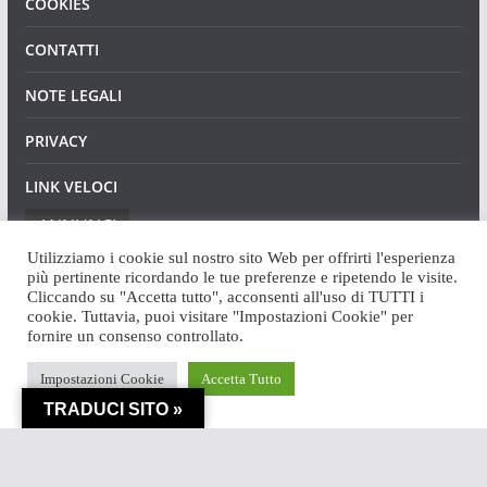
COOKIES
CONTATTI
NOTE LEGALI
PRIVACY
LINK VELOCI
ANNUNCI
Utilizziamo i cookie sul nostro sito Web per offrirti l'esperienza
più pertinente ricordando le tue preferenze e ripetendo le visite.
Cliccando su "Accetta tutto", acconsenti all'uso di TUTTI i
cookie. Tuttavia, puoi visitare "Impostazioni Cookie" per
fornire un consenso controllato.
Copyright © 2026
Angaweb
. Tutti i diritti riservati.
Impostazioni Cookie
Accetta Tutto
Tema:
ColorMag
di ThemeGrill. Powered by
WordPress
.
TRADUCI SITO »