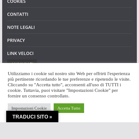
COOKIES
CONTATTI
NOTE LEGALI
PRIVACY
LINK VELOCI
ANNUNCI
Utilizziamo i cookie sul nostro sito Web per offrirti l'esperienza
più pertinente ricordando le tue preferenze e ripetendo le visite.
Cliccando su "Accetta tutto", acconsenti all'uso di TUTTI i
cookie. Tuttavia, puoi visitare "Impostazioni Cookie" per
fornire un consenso controllato.
Copyright © 2026
Angaweb
. Tutti i diritti riservati.
Impostazioni Cookie
Accetta Tutto
Tema:
ColorMag
di ThemeGrill. Powered by
WordPress
.
TRADUCI SITO »